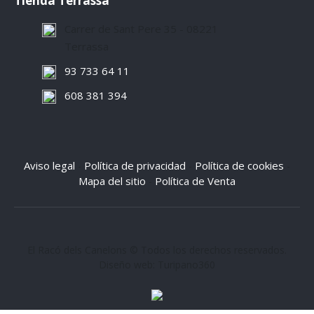
Tienda Terrassa
Carrer de Sant Pere 35 - 08221
Terrassa
93 733 64 11
608 381 394
Aviso legal
Política de privacidad
Política de cookies
-
-
-
Mapa del sitio
Política de Venta
-
El Racó dels Canelons © Todos los derechos reservados.
Diseño web: Turipano360