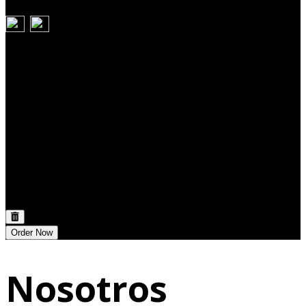
Carrito
Discount:
0,00 €
Total:
0,00 €
Order Now
Nosotros