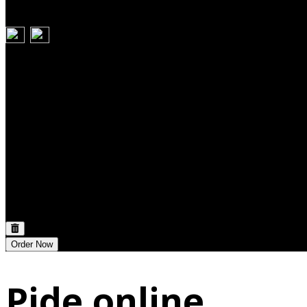
Carrito
Discount:
0,00 €
Total:
0,00 €
Order Now
Pide online