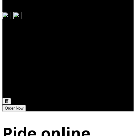
Carrito
Discount:
0,00 €
Total:
0,00 €
Order Now
Pide online