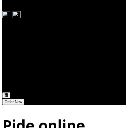
Carrito
Discount:
0,00 €
Total:
0,00 €
Order Now
Pide online