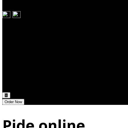
Carrito
Discount:
0,00 €
Total:
0,00 €
Order Now
Pide online