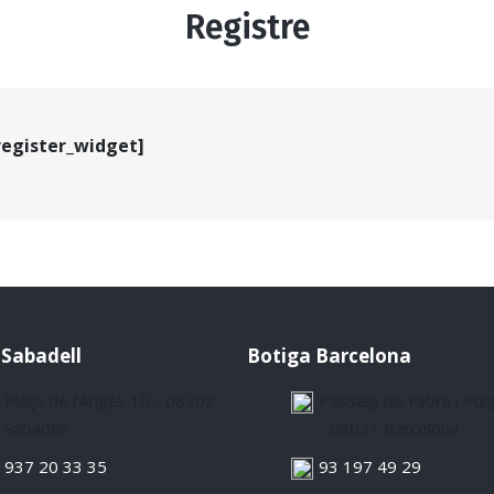
Registre
register_widget]
 Sabadell
Botiga Barcelona
Plaça de l’Angel, 10 - 08202
Passeig de Fabra i Pui
Sabadell
- 08031 Barcelona
937 20 33 35
93 197 49 29