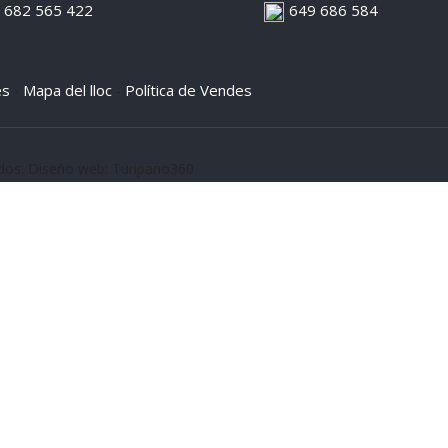
682 565 422
649 686 584
es
Mapa del lloc
Política de Vendes
-
-
ados. Diseño web: Turipano360