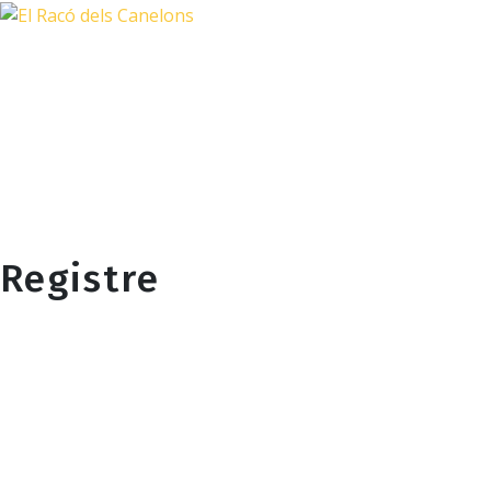
Inici
Nosaltres
Productes
Botigues
Comandes especials
Di
Registre