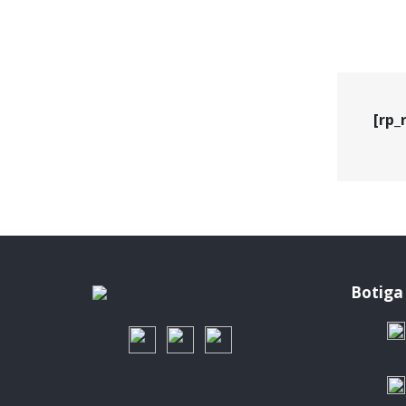
[rp_
Botiga