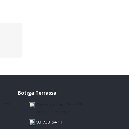
Botiga Terrassa
g, 275
Carrer de Sant Pere 35 -
08221 Terrassa
93 733 64 11