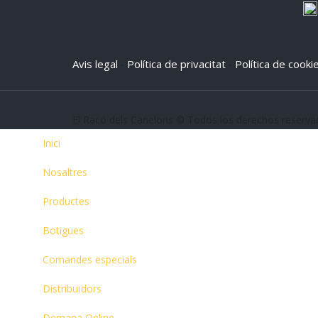
Avis legal
Política de privacitat
Política de cooki
-
-
El Racó dels Canelons © Todos los derechos reserv
Inici
Nosaltres
Productes
Botigues
Comandes especials
Distribuïdors
Demana Online