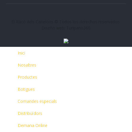
El Racó dels Canelons © Todos los derechos reservados.
Diseño web: Turipano360
Inici
Nosaltres
Productes
Botigues
Comandes especials
Distribuïdors
Demana Online