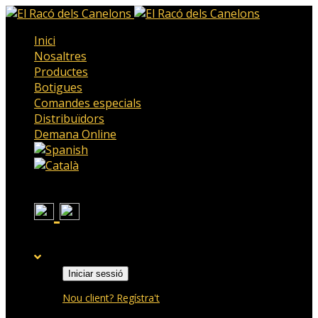
Inici
Nosaltres
Productes
Botigues
Comandes especials
Distribuïdors
Demana Online
Iniciar sessió
Nou client? Regístra't