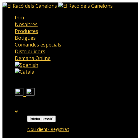
Inici
Nosaltres
Productes
Botigues
Comandes especials
Distribuïdors
Demana Online
Iniciar sessió
Nou client? Regístra't