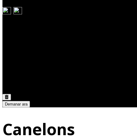
Carret
Discount:
0,00 €
Total:
0,00 €
Demanar ara
Canelons