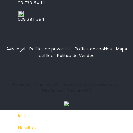
93 733 64 11
608 381 394
Avis legal
Política de privacitat
Política de cookies
Mapa
-
-
-
del lloc
Política de Vendes
-
El Racó dels Canelons © Todos los derechos reservados.
Diseño web: Turipano360
Inici
Nosaltres