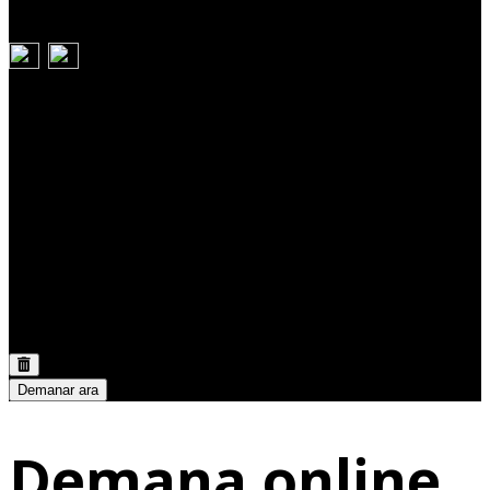
Carret
Discount:
0,00 €
Total:
0,00 €
Demanar ara
Demana online