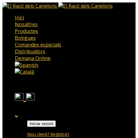
Inici
Nosaltres
Productes
Botigues
Comandes especials
Distribuïdors
Demana Online
Iniciar sessió
Nou client? Regístra't