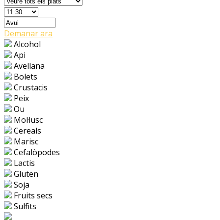
Demanar ara
Alcohol
Api
Avellana
Bolets
Crustacis
Peix
Ou
Mol·lusc
Cereals
Marisc
Cefalòpodes
Lactis
Gluten
Soja
Fruits secs
Sulfits