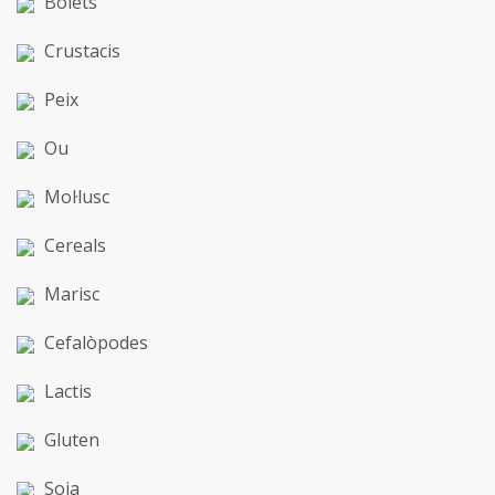
Bolets
Crustacis
Peix
Ou
Mol·lusc
Cereals
Marisc
Cefalòpodes
Lactis
Gluten
Soja