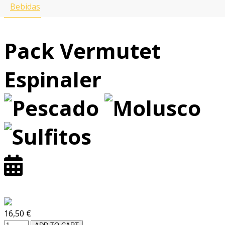
pedir en otra tienda?
Bebidas
All Menus
Pack Vermutet
Espinaler
16,50 €