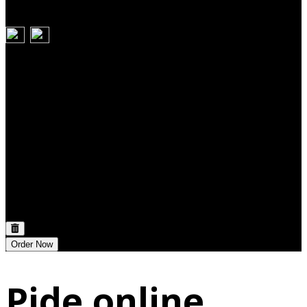
Carrito
Discount:
0,00 €
Total:
0,00 €
Order Now
Pide online