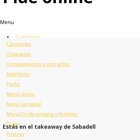
Menu
Canelones
Canelones
Croquetas
Croquetas
Complementos y entrantes
Complementos y entrantes
Aperitivos
Aperitivos
Menus
Packs
Pollos
Menú diario
Postres
Menú semanal
Bebidas
Menú fin de semana y festivos
Pollos
Estás en el takeaway de Sabadell
¿Quieres
Postres