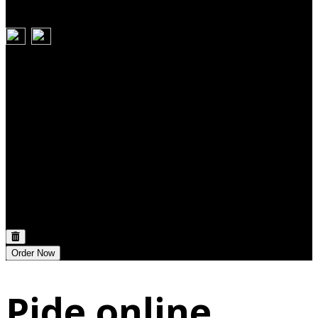
Carrito
Discount:
0,00 €
Total:
0,00 €
Order Now
Pide online