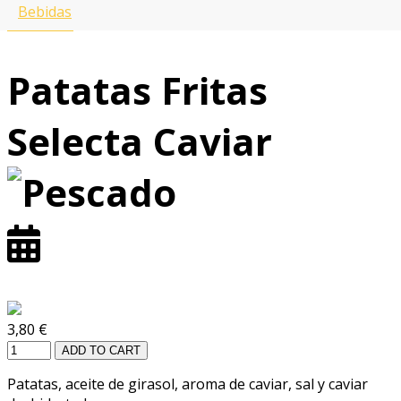
pedir en otra tienda?
Bebidas
All Menus
Patatas Fritas
Selecta Caviar
3,80 €
ADD TO CART
Patatas, aceite de girasol, aroma de caviar, sal y caviar