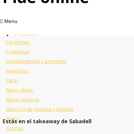
Menu
Canelones
Canelones
Croquetas
Croquetas
Complementos y entrantes
Complementos y entrantes
Aperitivos
Aperitivos
Menus
Packs
Pollos
Menú diario
Postres
Menú semanal
Bebidas
Menú fin de semana y festivos
Pollos
Estás en el takeaway de Sabadell
¿Quieres
Postres