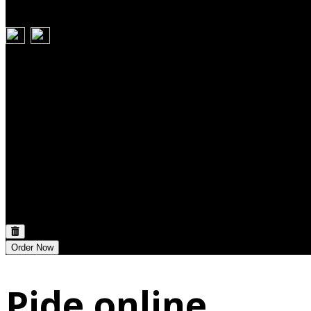
Carrito
Discount:
0,00 €
Total:
0,00 €
Order Now
Pide online