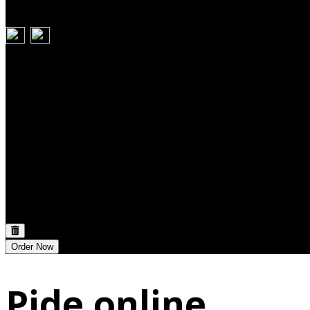
Carrito
Discount:
0,00 €
Total:
0,00 €
Order Now
Pide online