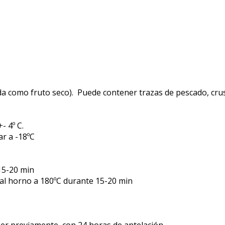
uida como fruto seco). Puede contener trazas de pescado, cr
- 4º C.
r a -18ºC
15-20 min
al horno a 180ºC durante 15-20 min