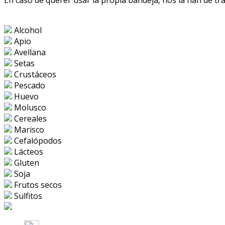
En caso de querer usar la propia bandeja, nos la han de tr
Alcohol
Apio
Avellana
Setas
Crustáceos
Pescado
Huevo
Molusco
Cereales
Marisco
Cefalópodos
Lácteos
Gluten
Soja
Frutos secos
Sulfitos