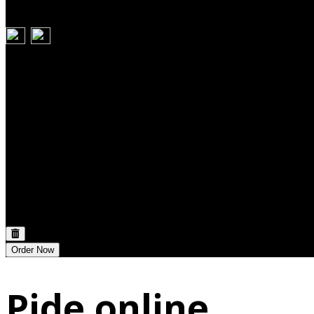
Carrito
Discount:
0,00 €
Total:
0,00 €
Order Now
Pide online