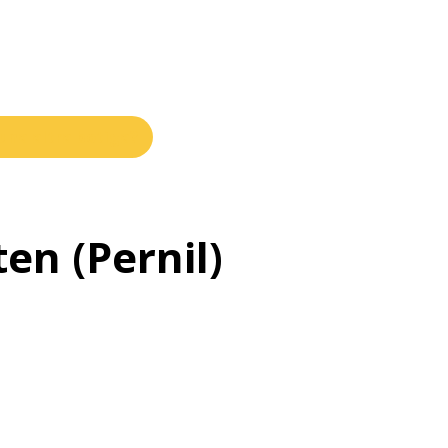
una altra botiga?
en (Pernil)