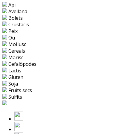
Api
Avellana
Bolets
Crustacis
Peix
Ou
Mol·lusc
Cereals
Marisc
Cefalòpodes
Lactis
Gluten
Soja
Fruits secs
Sulfits