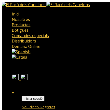
Inici
Nosaltres
Productes
Botigues
Comandes especials
Distribuïdors
Demana Online
Iniciar sessió
Nou client? Regístra't