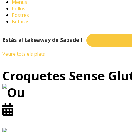
Menus
Pollos
Postres
Bebidas
Estàs al takeaway de Sabadell
Vols demanar en 
Veure tots els plats
Croquetes Sense Glut