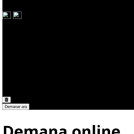
Carret
Discount:
0,00 €
Total:
0,00 €
Demanar ara
Demana online