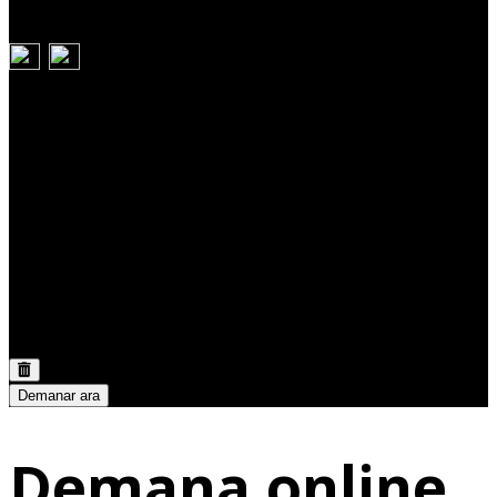
Carret
Discount:
0,00 €
Total:
0,00 €
Demanar ara
Demana online