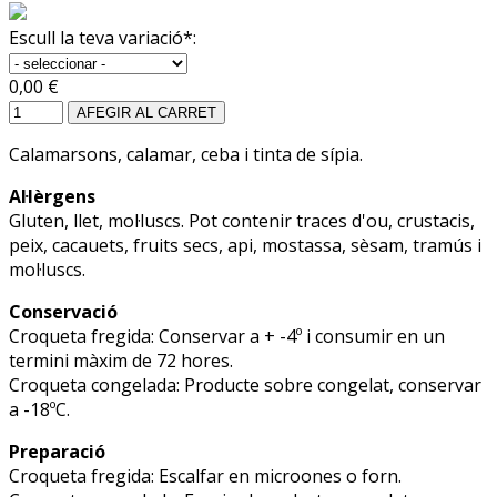
Escull la teva variació*:
0,00 €
AFEGIR AL CARRET
Calamarsons, calamar, ceba i tinta de sípia.
Al·lèrgens
Gluten, llet, mol·luscs. Pot contenir traces d'ou, crustacis,
peix, cacauets, fruits secs, api, mostassa, sèsam, tramús i
mol·luscs.
Conservació
Croqueta fregida: Conservar a + -4º i consumir en un
termini màxim de 72 hores.
Croqueta congelada: Producte sobre congelat, conservar
a -18ºC.
Preparació
Croqueta fregida: Escalfar en microones o forn.