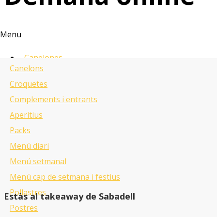
Menu
Canelones
Canelons
Croquetas
Croquetes
Complementos y entrantes
Complements i entrants
Aperitivos
Aperitius
Menus
Packs
Pollos
Menú diari
Postres
Menú setmanal
Bebidas
Menú cap de setmana i festius
Pollastres
Estàs al takeaway de Sabadell
Vols demanar
Postres