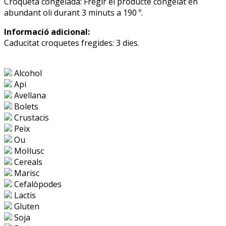
Croqueta congelada: Fregir el producte congelat en
abundant oli durant 3 minuts a 190 º.
Informació adicional:
Caducitat croquetes fregides: 3 dies.
Alcohol
Api
Avellana
Bolets
Crustacis
Peix
Ou
Mol·lusc
Cereals
Marisc
Cefalòpodes
Lactis
Gluten
Soja