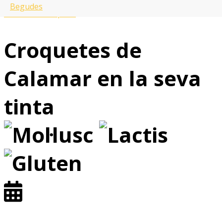
en una altra botiga?
Begudes
Veure tots els plats
Croquetes de
Calamar en la seva
tinta