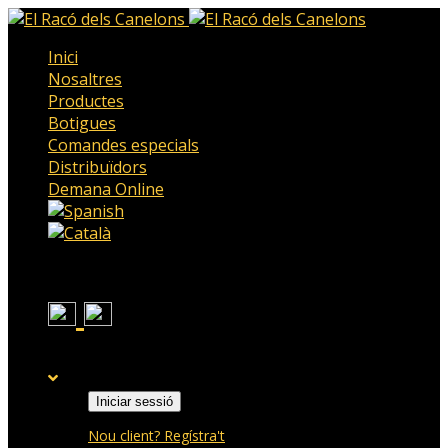
Inici
Nosaltres
Productes
Botigues
Comandes especials
Distribuïdors
Demana Online
Iniciar sessió
Nou client? Regístra't