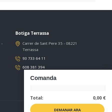
Botiga Terrassa
 -
Carrer de Sant Pere 35 - 08221
Terrassa
93 733 64 11
608 381 394
Comanda
Total:
0,00 €
DEMANAR ARA