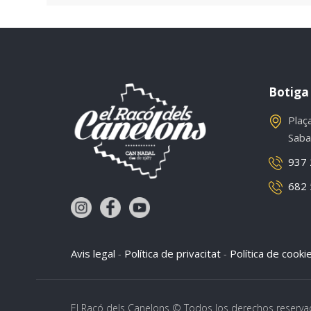
Botiga
Plaç
Saba
937 
682 
Avis legal
Política de privacitat
Política de cooki
-
-
El Racó dels Canelons © Todos los derechos reserva