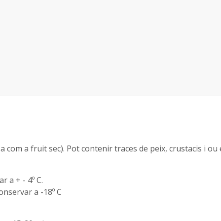
sa com a fruit sec). Pot contenir traces de peix, crustacis i o
 a + - 4º C.
onservar a -18º C