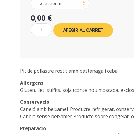
0,00 €
AFEGIR AL CARRET
Pit de pollastre rostit amb pastanaga i ceba.
Al·lèrgens
Gluten, llet, sulfits, soja (conté nou moscada, exclo
Conservació
Caneló amb beixamel: Producte refrigerat, conservar
Caneló sense beixamel: Producte sobre congelat, c
Preparació