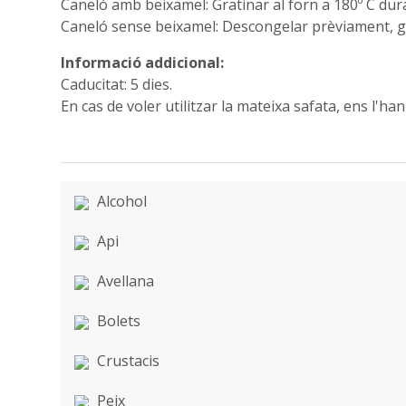
Caneló amb beixamel: Gratinar al forn a 180º C du
Caneló sense beixamel: Descongelar prèviament, gr
Informació addicional:
Caducitat: 5 dies.
En cas de voler utilitzar la mateixa safata, ens l'h
Alcohol
Api
Avellana
Bolets
Crustacis
Peix