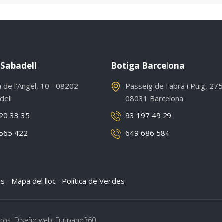
 Sabadell
Botiga Barcelona
a de l’Angel, 10 - 08202
Passeig de Fabra i Puig, 275
dell
08031 Barcelona
20 33 35
93 197 49 29
565 422
649 686 584
es
Mapa del lloc
Política de Vendes
-
-
dos. Diseño web: Turipano360