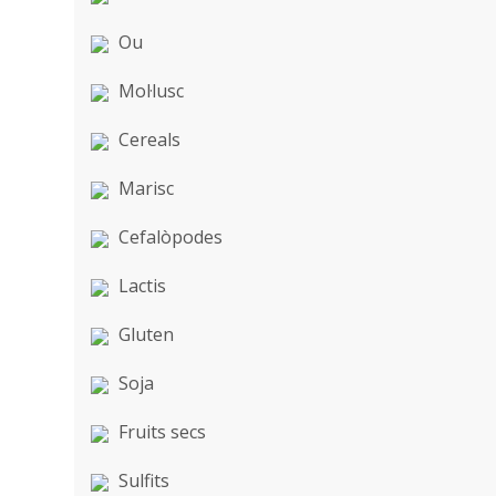
Ou
Mol·lusc
Cereals
Marisc
Cefalòpodes
Lactis
Gluten
Soja
Fruits secs
Sulfits