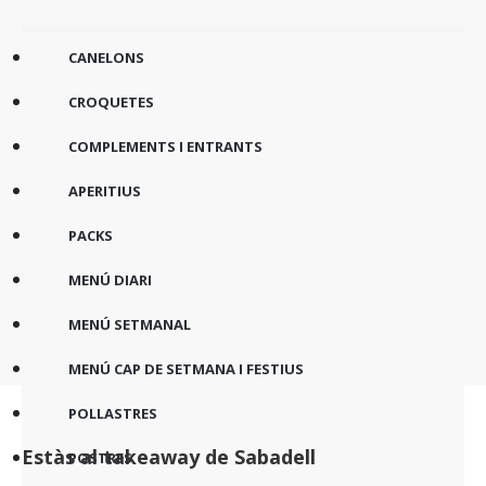
Canelones
CANELONS
Croquetas
CROQUETES
Complementos y entrantes
COMPLEMENTS I ENTRANTS
Aperitivos
APERITIUS
Menus
PACKS
Pollos
MENÚ DIARI
Postres
MENÚ SETMANAL
Bebidas
MENÚ CAP DE SETMANA I FESTIUS
POLLASTRES
Estàs al takeaway de Sabadell
POSTRES
Vols demanar