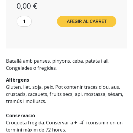
0,00 €
AFEGIR AL CARRET
Bacallà amb panses, pinyons, ceba, patata i all.
Congelades o fregides.
Al·lèrgens
Gluten, llet, soja, peix. Pot contenir traces d'ou, aus,
crustacis, cacauets, fruits secs, api, mostassa, sèsam,
tramús i mol·luscs.
Conservació
Croqueta fregida: Conservar a + -4º i consumir en un
termini màxim de 72 hores.