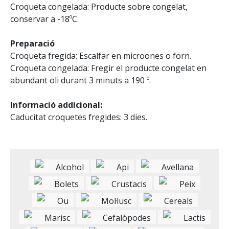
Croqueta congelada: Producte sobre congelat,
conservar a -18ºC.
Preparació
Croqueta fregida: Escalfar en microones o forn.
Croqueta congelada: Fregir el producte congelat en
abundant oli durant 3 minuts a 190 º.
Informació addicional:
Caducitat croquetes fregides: 3 dies.
Alcohol
Api
Avellana
Bolets
Crustacis
Peix
Ou
Mol·lusc
Cereals
Marisc
Cefalòpodes
Lactis