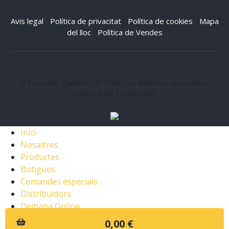
Avis legal
Política de privacitat
Política de cookies
Mapa
-
-
-
del lloc
Política de Vendes
-
El Racó dels Canelons © Todos los derechos reservados.
Diseño web: Turipano360
Inici
Nosaltres
Productes
Botigues
Comandes especials
Distribuïdors
Demana Online
0,00 €